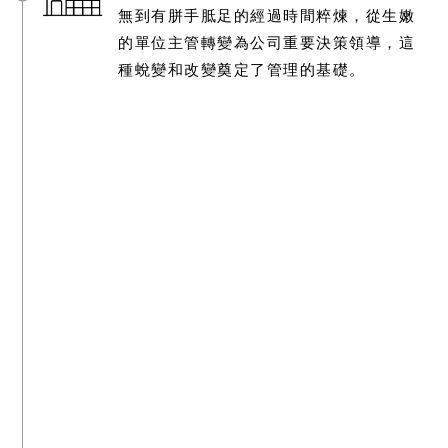
無到有胼手胝足的經過時間粹煉，從生嫩
的單位主管轉變為公司重要決策領導，這
種蛻變和改變奠定了管理的基礎。
首創28天餐點不重覆
依據照護實際經驗與產婦復原需求
首創週期性調理概念
提供
免費住院餐
服務