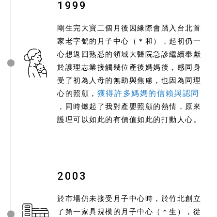
1999
剛生完大寶二個月後因緣際會踏入台北首
家老字號的月子中心（＊和），起初仍一
心想返回熟悉的領域大醫院急診繼續奉獻
於護理志業接觸幾位產後媽媽後，感同身
受了初為人母的無助與焦慮，也因為同理
獲得許多媽媽的信賴與認同
心的照顧，
，同時燃起了我對產嬰照顧的熱情，原來
護理可以如此的有價值如此的打動人心。
2003
於市場仍未接受月子中心時，於竹北創立
了第一家具規模的月子中心（＊生），從