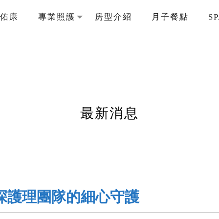
說佑康
專業照護
房型介紹
月子餐點
S
最新消息
深護理團隊的細心守護